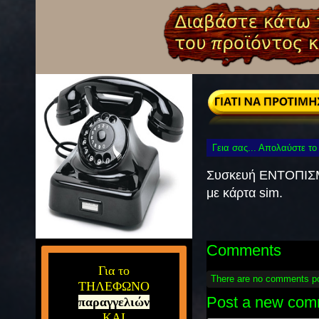
Γεια σας... Απολαύστε το
Συσκευή ENTOΠI
με κάρτα sim.
Comments
Για το
There are no comments p
ΤΗΛΕΦΩΝΟ
Post a new com
παραγγελιών
ΚΑΙ