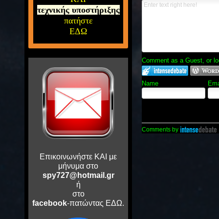
τεχνικής υποστήριξης
πατήστε
ΕΔΩ
Comment as a Guest, or lo
Name
Ema
Comments by
Επικοινωνήστε ΚΑΙ με
μήνυμα στο
spy727@hotmail.gr
ή
στο
facebook
-πατώντας ΕΔΩ.